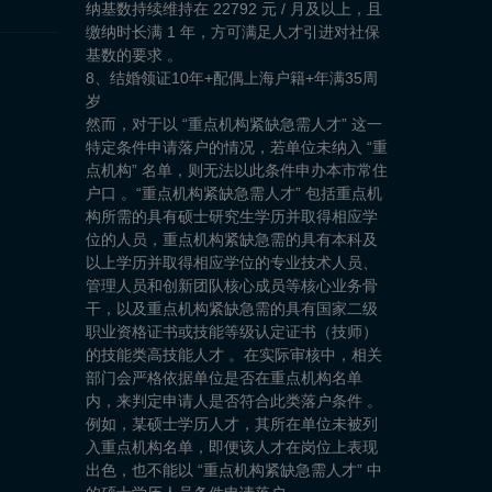
纳基数持续维持在 22792 元 / 月及以上，且
缴纳时长满 1 年，方可满足人才引进对社保
基数的要求 。
8、结婚领证10年+配偶上海户籍+年满35周
岁
然而，对于以 “重点机构紧缺急需人才” 这一
特定条件申请落户的情况，若单位未纳入 “重
点机构” 名单，则无法以此条件申办本市常住
户口 。“重点机构紧缺急需人才” 包括重点机
构所需的具有硕士研究生学历并取得相应学
位的人员，重点机构紧缺急需的具有本科及
以上学历并取得相应学位的专业技术人员、
管理人员和创新团队核心成员等核心业务骨
干，以及重点机构紧缺急需的具有国家二级
职业资格证书或技能等级认定证书（技师）
的技能类高技能人才 。在实际审核中，相关
部门会严格依据单位是否在重点机构名单
内，来判定申请人是否符合此类落户条件 。
例如，某硕士学历人才，其所在单位未被列
入重点机构名单，即便该人才在岗位上表现
出色，也不能以 “重点机构紧缺急需人才” 中